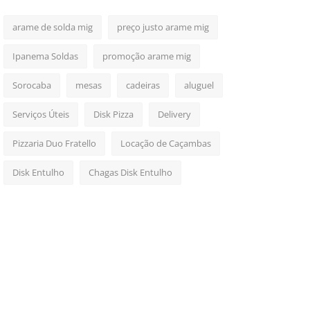
arame de solda mig
preço justo arame mig
Ipanema Soldas
promoção arame mig
Sorocaba
mesas
cadeiras
aluguel
Serviços Úteis
Disk Pizza
Delivery
Pizzaria Duo Fratello
Locação de Caçambas
Disk Entulho
Chagas Disk Entulho