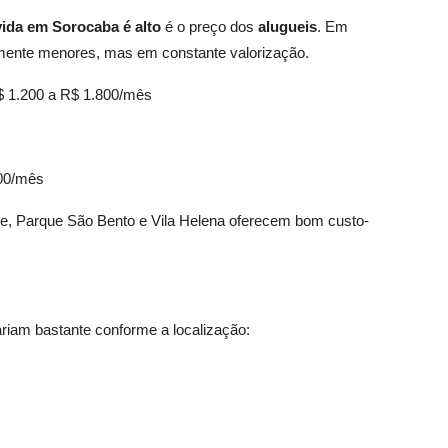
vida em Sorocaba é alto
é o preço dos
alugueis
. Em
mente menores, mas em constante valorização.
R$ 1.200 a R$ 1.800/mês
500/mês
le, Parque São Bento e Vila Helena oferecem bom custo-
ariam bastante conforme a localização: