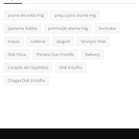
arame de solda mig
preço justo arame mig
Ipanema Soldas
promoção arame mig
Sorocaba
mesas
cadeiras
aluguel
Serviços Úteis
Disk Pizza
Pizzaria Duo Fratello
Delivery
Locação de Caçambas
Disk Entulho
Chagas Disk Entulho