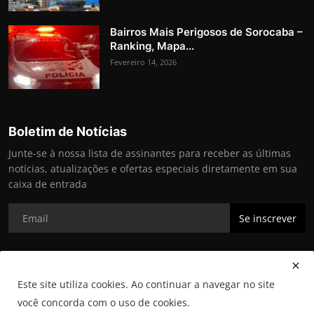
Bairros Mais Perigosos de Sorocaba –
Ranking, Mapa...
Fevereiro 14, 2026
Boletim de Notícias
Junte-se à nossa lista de assinantes para receber as últimas
notícias, atualizações e ofertas especiais diretamente em sua
caixa de entrada
Se inscrever
Este site utiliza cookies.
Ao continuar a navegar no site
você concorda com o uso de cookies.