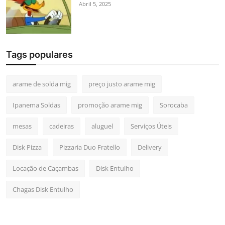
Abril 5, 2025
Tags populares
arame de solda mig
preço justo arame mig
Ipanema Soldas
promoção arame mig
Sorocaba
mesas
cadeiras
aluguel
Serviços Úteis
Disk Pizza
Pizzaria Duo Fratello
Delivery
Locação de Caçambas
Disk Entulho
Chagas Disk Entulho