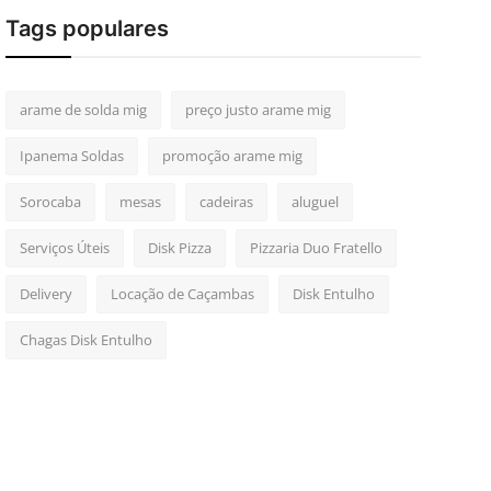
Tags populares
arame de solda mig
preço justo arame mig
Ipanema Soldas
promoção arame mig
Sorocaba
mesas
cadeiras
aluguel
Serviços Úteis
Disk Pizza
Pizzaria Duo Fratello
Delivery
Locação de Caçambas
Disk Entulho
Chagas Disk Entulho