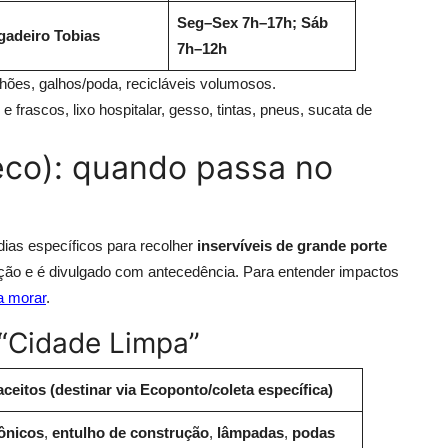
Seg–Sex 7h–17h; Sáb
igadeiro Tobias
7h–12h
ões, galhos/poda, recicláveis volumosos.
 frascos, lixo hospitalar, gesso, tintas, pneus, sucata de
eco): quando passa no
as específicos para recolher
inservíveis de grande porte
ição e é divulgado com antecedência. Para entender impactos
a morar
.
 “Cidade Limpa”
ceitos (destinar via Ecoponto/coleta específica)
rônicos
,
entulho de construção
,
lâmpadas
,
podas