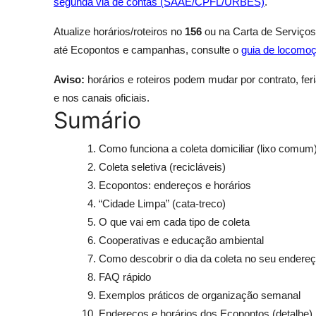
segunda via de contas (SAAE/CPFL/URBES)
.
Atualize horários/roteiros no
156
ou na Carta de Serviços 
até Ecopontos e campanhas, consulte o
guia de locomo
Aviso:
horários e roteiros podem mudar por contrato, f
e nos canais oficiais.
Sumário
Como funciona a coleta domiciliar (lixo comum
Coleta seletiva (recicláveis)
Ecopontos: endereços e horários
“Cidade Limpa” (cata-treco)
O que vai em cada tipo de coleta
Cooperativas e educação ambiental
Como descobrir o dia da coleta no seu endere
FAQ rápido
Exemplos práticos de organização semanal
Endereços e horários dos Ecopontos (detalhe)