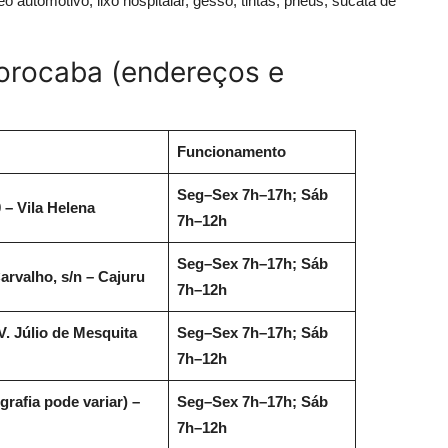
 automotivo, lixo hospitalar, gesso, tintas, pneus, sucata de
orocaba (endereços e
Funcionamento
Seg–Sex 7h–17h; Sáb
– Vila Helena
7h–12h
Seg–Sex 7h–17h; Sáb
rvalho, s/n – Cajuru
7h–12h
. Júlio de Mesquita
Seg–Sex 7h–17h; Sáb
7h–12h
rafia pode variar) –
Seg–Sex 7h–17h; Sáb
7h–12h