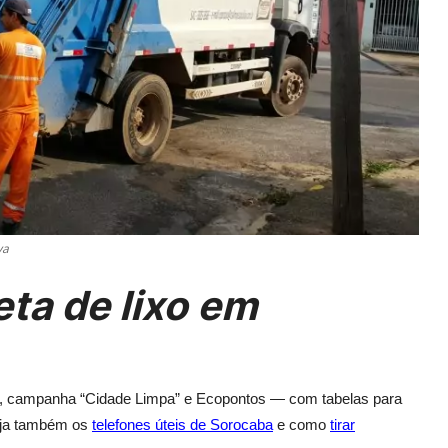
va
eta de lixo em
veis), campanha “Cidade Limpa” e Ecopontos — com tabelas para
eja também os
telefones úteis de Sorocaba
e como
tirar