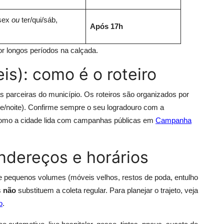
/sex
ou
ter/qui/sáb,
Após 17h
or longos períodos na calçada.
eis): como é o roteiro
vas parceiras do município. Os roteiros são organizados por
e/noite). Confirme sempre o seu logradouro com a
como a cidade lida com campanhas públicas em
Campanha
ndereços e horários
 pequenos volumes (móveis velhos, restos de poda, entulho
s
não
substituem a coleta regular. Para planejar o trajeto, veja
o
.