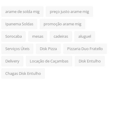
arame de solda mig
preço justo arame mig
Ipanema Soldas
promoção arame mig
Sorocaba
mesas
cadeiras
aluguel
Serviços Úteis
Disk Pizza
Pizzaria Duo Fratello
Delivery
Locação de Caçambas
Disk Entulho
Chagas Disk Entulho