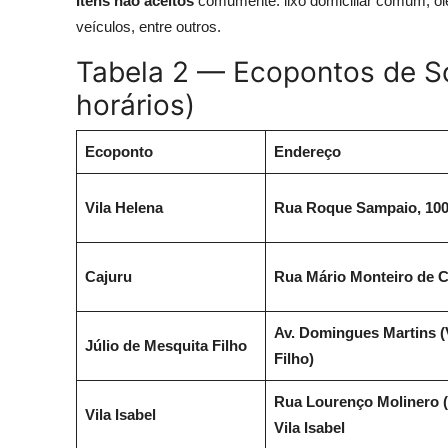
Itens não aceitos
comumente: lixo domiciliar comum, óleo
veículos, entre outros.
Tabela 2 — Ecopontos de S
horários)
Ecoponto
Endereço
Vila Helena
Rua Roque Sampaio, 100 
Cajuru
Rua Mário Monteiro de Ca
Av. Domingues Martins (V
Júlio de Mesquita Filho
Filho)
Rua Lourenço Molinero (g
Vila Isabel
Vila Isabel