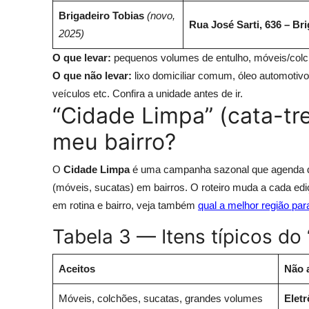
Brigadeiro Tobias
(novo,
Rua José Sarti, 636 – Br
2025)
O que levar:
pequenos volumes de entulho, móveis/colch
O que não levar:
lixo domiciliar comum, óleo automotivo e
veículos etc. Confira a unidade antes de ir.
“Cidade Limpa” (cata-tr
meu bairro?
O
Cidade Limpa
é uma campanha sazonal que agenda di
(móveis, sucatas) em bairros. O roteiro muda a cada ed
em rotina e bairro, veja também
qual a melhor região par
Tabela 3 — Itens típicos do
Aceitos
Não
a
Móveis, colchões, sucatas, grandes volumes
Elet