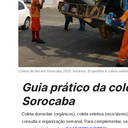
Coleta de lixo em Sorocaba 2025: horários, Ecopontos e coleta seleti
Guia prático da col
Sorocaba
Coleta domiciliar (orgânicos), coleta seletiva (reciclá
consulta e organização semanal. Para complementar, v