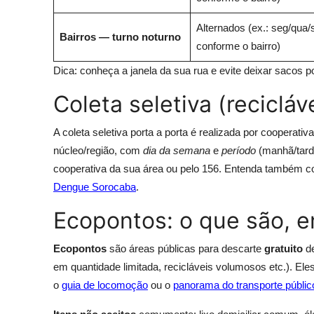
Alternados (ex.: seg/qua
Bairros — turno noturno
conforme o bairro)
Dica: conheça a janela da sua rua e evite deixar sacos p
Coleta seletiva (recicláv
A coleta seletiva porta a porta é realizada por cooperati
núcleo/região, com
dia da semana
e
período
(manhã/tard
cooperativa da sua área ou pelo 156. Entenda também 
Dengue Sorocaba
.
Ecopontos: o que são, e
Ecopontos
são áreas públicas para descarte
gratuito
de
em quantidade limitada, recicláveis volumosos etc.). Ele
o
guia de locomoção
ou o
panorama do transporte públic